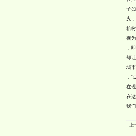
子
曳，
榕
视为
，
却
城市
，“
在现
在这
我们
上