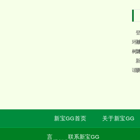
环
树
谐
新宝GG首页
关于新宝GG
言
联系新宝GG