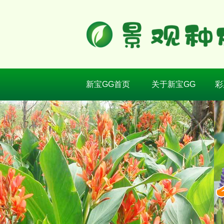
新宝GG首页
关于新宝GG
彩