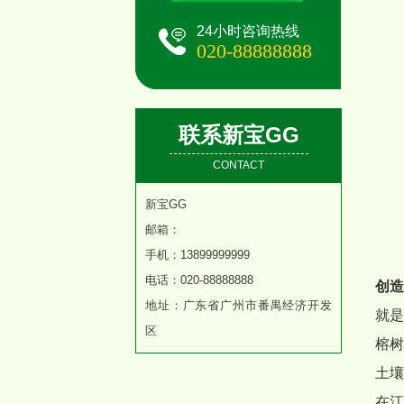
24小时咨询热线
020-88888888
联系新宝GG
CONTACT
新宝GG
邮箱：
手机：13899999999
电话：020-88888888
创造
地址：广东省广州市番禺经济开发
就是
区
榕
土壤
在