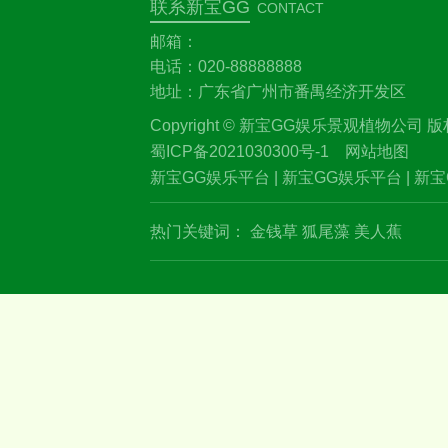
联系新宝GG
CONTACT
邮箱：
电话：020-88888888
地址：广东省广州市番禺经济开发区
Copyright © 新宝GG娱乐景观植物公司 
蜀ICP备2021030300号-1
网站地图
新宝GG娱乐平台
|
新宝GG娱乐平台
|
新宝
热门关键词：
金钱草
狐尾藻
美人蕉