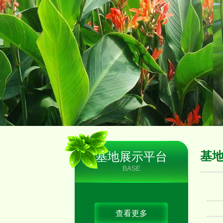
基
基地展示平台
BASE
查看更多